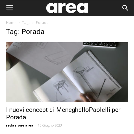
Home
Tags
Porada
Tag: Porada
I nuovi concept di MeneghelloPaolelli per
Porada
Area I
redazione area
-
15 Giugno 2023