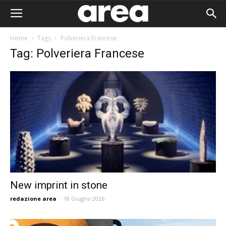
Home
Tags
Polveriera Francese
Tag: Polveriera Francese
New imprint in stone
redazione area
-
18 Giugno 2026
Area I