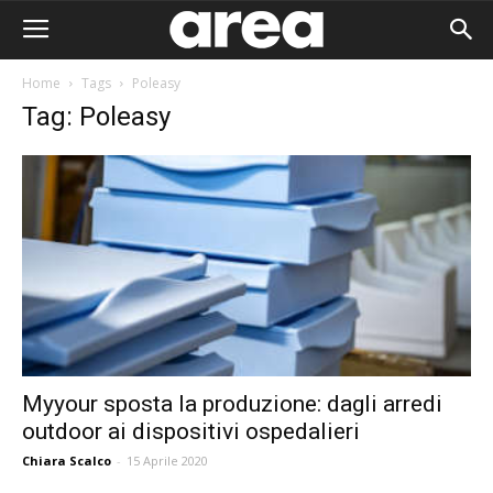
Home
Tags
Poleasy
Tag: Poleasy
Myyour sposta la produzione: dagli arredi
outdoor ai dispositivi ospedalieri
Area I
Chiara Scalco
-
15 Aprile 2020