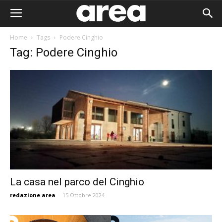
Home
Tags
Podere Cinghio
Tag: Podere Cinghio
La casa nel parco del Cinghio
redazione area
-
15 Ottobre 2024
Area I