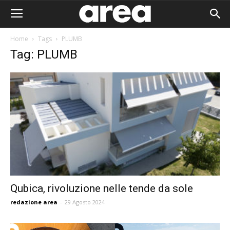
Home
Tags
PLUMB
Tag: PLUMB
Qubica, rivoluzione nelle tende da sole
redazione area
-
29 Agosto 2024
Area I