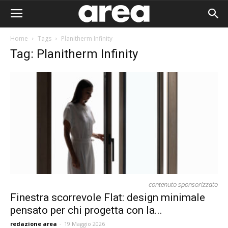
Home
Tags
Planitherm Infinity
Tag: Planitherm Infinity
contenuto sponsorizzato
Finestra scorrevole Flat: design minimale
pensato per chi progetta con la...
Area I
redazione area
-
19 Maggio 2026