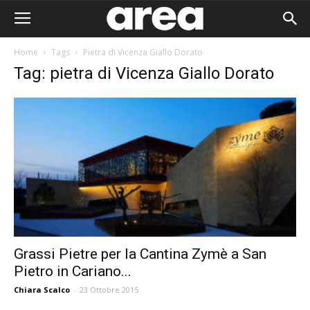
Home
Tags
Pietra di Vicenza Giallo Dorato
Tag: pietra di Vicenza Giallo Dorato
Grassi Pietre per la Cantina Zymè a San
Pietro in Cariano...
Area I
Chiara Scalco
-
23 Ottobre 2015