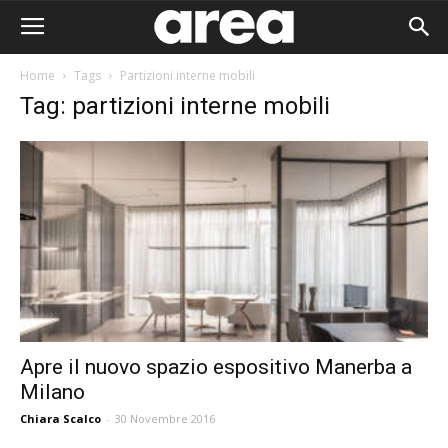
Home
Tags
Partizioni interne mobili
Tag: partizioni interne mobili
Apre il nuovo spazio espositivo Manerba a
Milano
Area I
Chiara Scalco
-
30 Novembre 2016