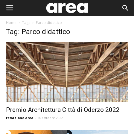
Home
Tags
Parco didattico
Tag: Parco didattico
Premio Architettura Città di Oderzo 2022
redazione area
-
10 Ottobre 2022
Area I