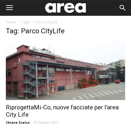
Home
Tags
Parco CityLife
Tag: Parco CityLife
RiprogettaMi-Co, nuove facciate per l’area
City Life
Area I
Chiara Scalco
-
25 Ottobre 2017