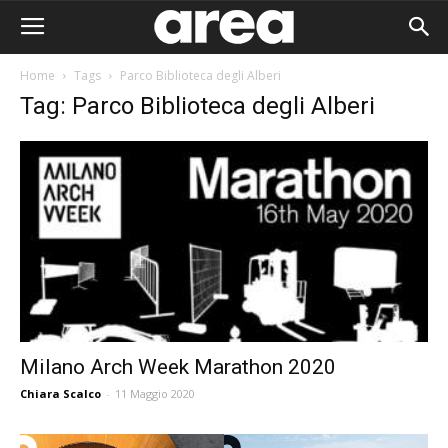
Home
Tags
Parco Biblioteca degli Alberi
Tag: Parco Biblioteca degli Alberi
Milano Arch Week Marathon 2020
Chiara Scalco
-
11 Maggio 2020
Area I