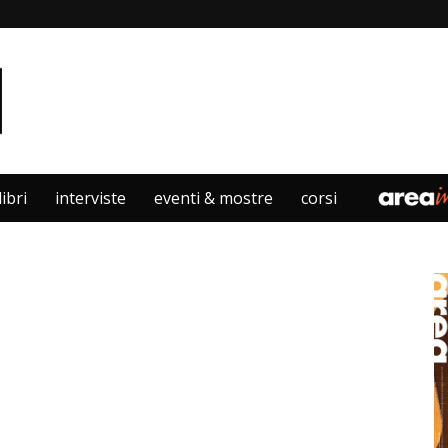
libri
interviste
eventi & mostre
corsi