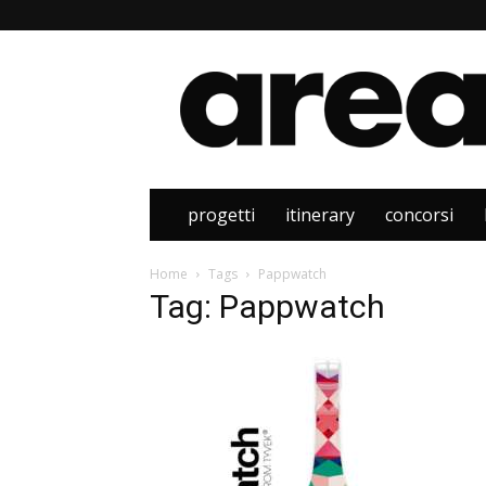
Area
progetti
itinerary
concorsi
Home
Tags
Pappwatch
Tag: Pappwatch