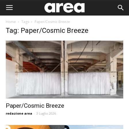
Home
Tags
Paper/Cosmic Breeze
Tag: Paper/Cosmic Breeze
Paper/Cosmic Breeze
redazione area
-
3 Luglio 2026
Area I