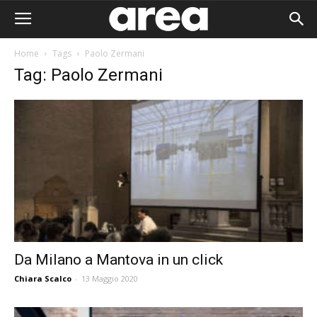
Home
Tags
Paolo Zermani
Tag: Paolo Zermani
Da Milano a Mantova in un click
Chiara Scalco
-
13 Maggio 2020
Area I