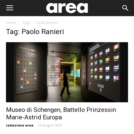
Home
Tags
Paolo Ranieri
Tag: Paolo Ranieri
Museo di Schengen, Battello Prinzessin
Marie-Astrid Europa
Area I
redazione area
-
16 Giugno 2025