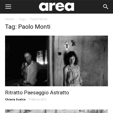
Home
Tags
Paolo Monti
Tag: Paolo Monti
Ritratto Paesaggio Astratto
Chiara Scalco
-
9 Marzo 2021
Area I