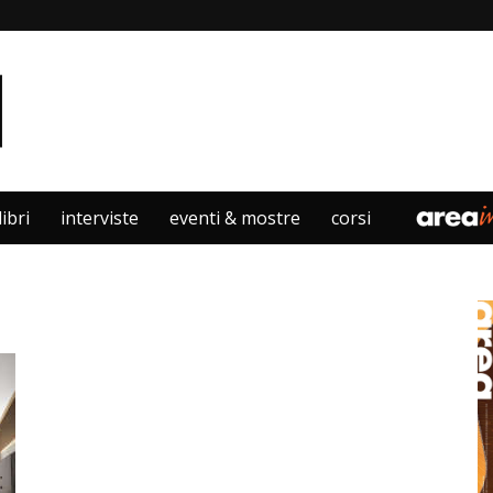
libri
interviste
eventi & mostre
corsi