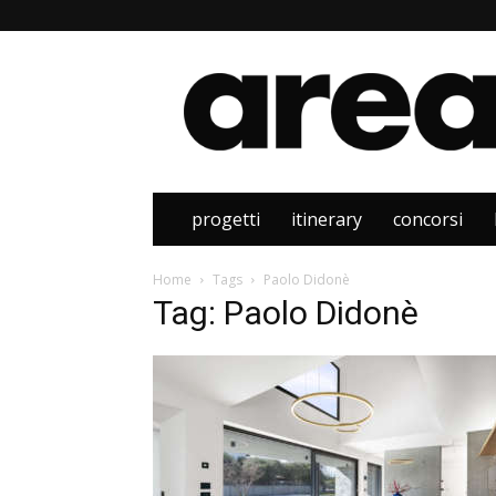
Area
progetti
itinerary
concorsi
Home
Tags
Paolo Didonè
Tag: Paolo Didonè