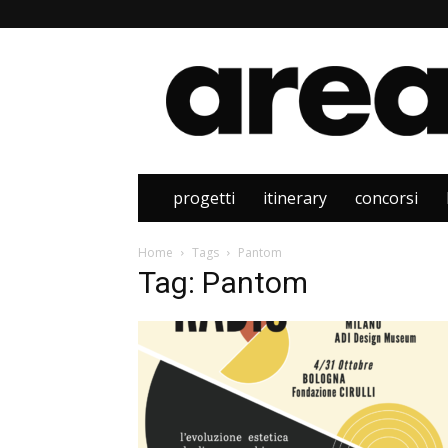
Area
progetti
itinerary
concorsi
Home
Tags
Pantom
Tag: Pantom