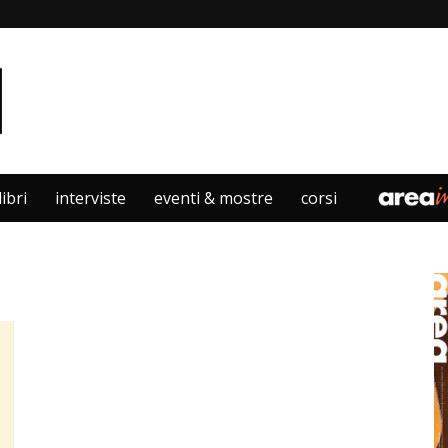
libri
interviste
eventi & mostre
corsi