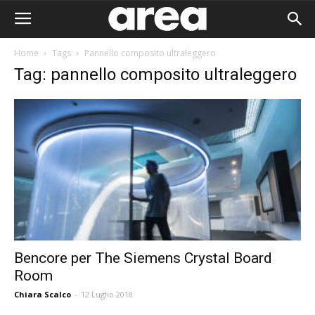
Home
Tags
Pannello composito ultraleggero
Tag: pannello composito ultraleggero
Bencore per The Siemens Crystal Board
Room
Area I
Chiara Scalco
-
12 Luglio 2018