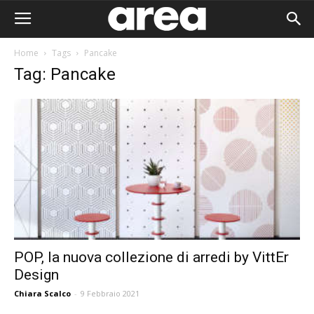
Home
Tags
Pancake
Tag: Pancake
POP, la nuova collezione di arredi by VittEr
Design
Area I
Chiara Scalco
-
9 Febbraio 2021