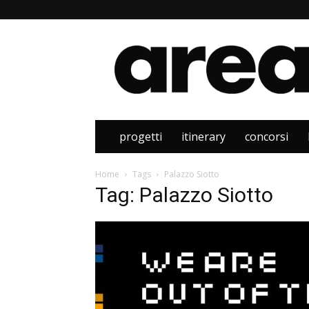
Area
progetti
itinerary
concorsi
Home
Tags
Palazzo Siotto
Tag: Palazzo Siotto