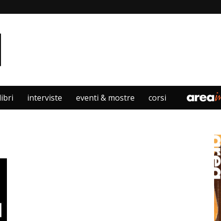
libri
interviste
eventi & mostre
corsi