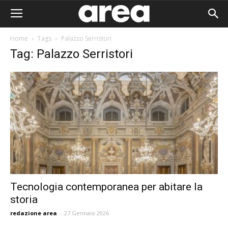
Home
Tags
Palazzo Serristori
Tag: Palazzo Serristori
Tecnologia contemporanea per abitare la
storia
Area I
redazione area
-
27 Gennaio 2026