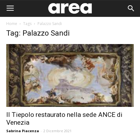
Home
Tags
Palazzo Sandi
Tag: Palazzo Sandi
Il Tiepolo restaurato nella sede ANCE di
Venezia
Area I
Sabrina Piacenza
-
2 Dicembre 2021