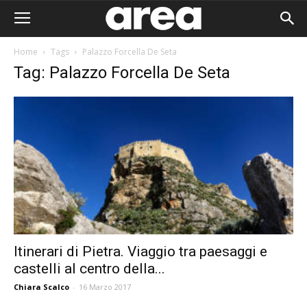
Home
Tags
Palazzo Forcella De Seta
Tag: Palazzo Forcella De Seta
Itinerari di Pietra. Viaggio tra paesaggi e
castelli al centro della...
Area I
Chiara Scalco
-
16 Marzo 2017