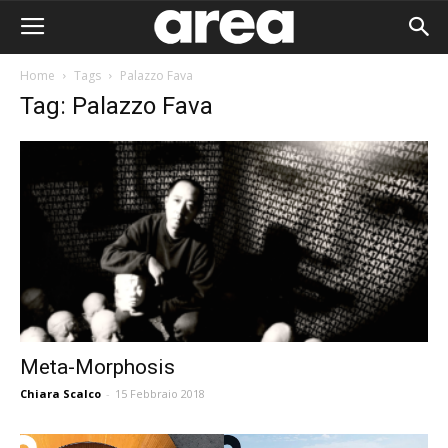
Home
Tags
Palazzo Fava
Tag: Palazzo Fava
Meta-Morphosis
Chiara Scalco
-
15 Febbraio 2018
Area I