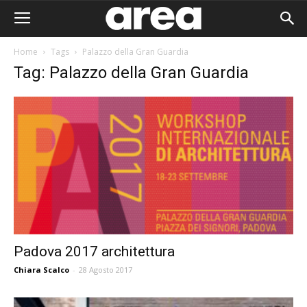
Home
Tags
Palazzo della Gran Guardia
Tag: Palazzo della Gran Guardia
Padova 2017 architettura
Chiara Scalco
-
28 Agosto 2017
Area I