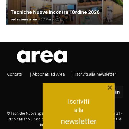
Tecniche Nuove incontra l’Ordine 2026
redazione area
-
17 Marzo 2026
Contatti
|
Abbonati ad Area
|
Iscriviti alla newsletter
×
Iscriviti
alla
© Tecniche Nuove Spa. Tutti i diritti riservati. Sede legale Via Eritrea 21 -
20157 Milano | Codice fiscale, Partita IVA e Iscrizione al Registro delle
newsletter
imprese di Milano: 753480151