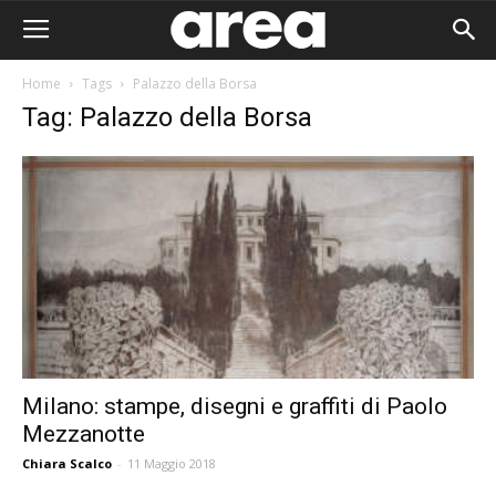
Home
Tags
Palazzo della Borsa
Tag: Palazzo della Borsa
Milano: stampe, disegni e graffiti di Paolo
Mezzanotte
Area I
Chiara Scalco
-
11 Maggio 2018