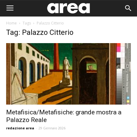
Home
Tags
Palazzo Citterio
Tag: Palazzo Citterio
Metafisica/Metafisiche: grande mostra a
Palazzo Reale
Area I
redazione area
-
29 Gennaio 2026