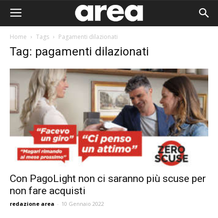
Home
Tags
Pagamenti dilazionati
Tag: pagamenti dilazionati
Con PagoLight non ci saranno più scuse per
non fare acquisti
Area I
redazione area
-
10 Gennaio 2022