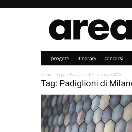
Area
progetti
itinerary
concorsi
Home
Tags
Padiglioni di Milano Expo 2015
Tag: Padiglioni di Mila