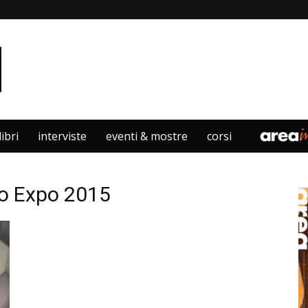
libri
interviste
eventi & mostre
corsi
no Expo 2015