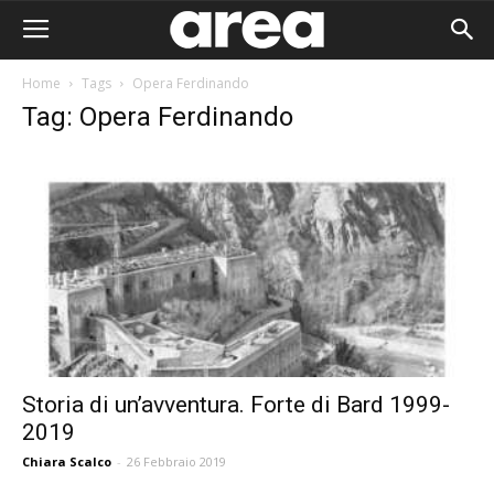
Home
Tags
Opera Ferdinando
Tag: Opera Ferdinando
Storia di un’avventura. Forte di Bard 1999-
2019
Area I
Chiara Scalco
-
26 Febbraio 2019