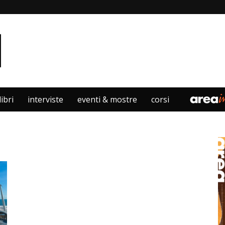
libri
interviste
eventi & mostre
corsi