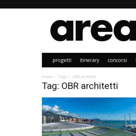
Area
progetti
itinerary
concorsi
Home
Tags
OBR architetti
Tag: OBR architetti