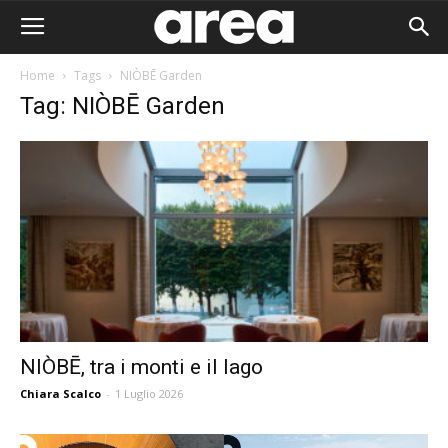
Home
Tags
NIÒBĒ Garden
Tag: NIÒBĒ Garden
NIÒBĒ, tra i monti e il lago
Chiara Scalco
-
1 Luglio 2026
Area I