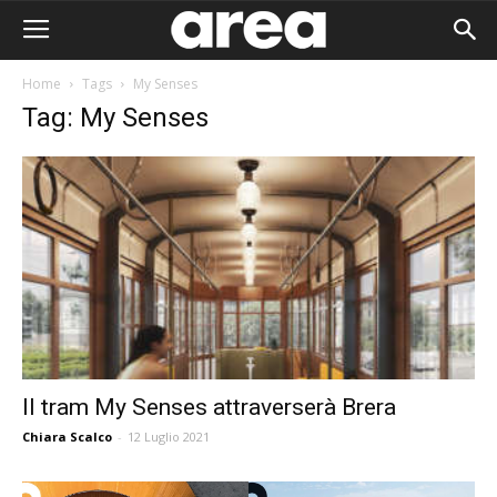
Home
Tags
My Senses
Tag: My Senses
Il tram My Senses attraverserà Brera
Chiara Scalco
-
12 Luglio 2021
Area I