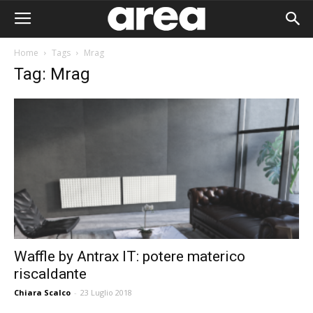
Home
Tags
Mrag
Tag: Mrag
Waffle by Antrax IT: potere materico
riscaldante
Area I
Chiara Scalco
-
23 Luglio 2018