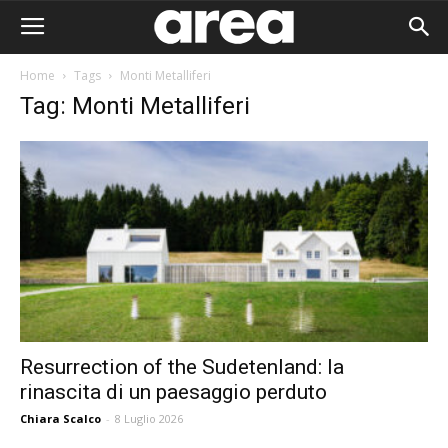
Home
Tags
Monti Metalliferi
Tag: Monti Metalliferi
Resurrection of the Sudetenland: la
rinascita di un paesaggio perduto
Area I
Chiara Scalco
-
8 Luglio 2026