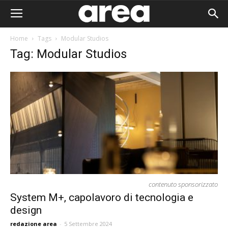
Home
Tags
Modular Studios
Tag: Modular Studios
contenuto sponsorizzato
System M+, capolavoro di tecnologia e
design
Area I
redazione area
-
5 Settembre 2024