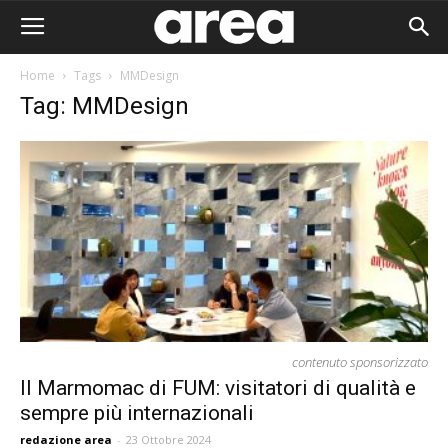
Home
Tags
MMDesign
Tag: MMDesign
contenuto sponsorizzato
Il Marmomac di FUM: visitatori di qualità e
sempre più internazionali
Area I
redazione area
-
23 Ottobre 2024