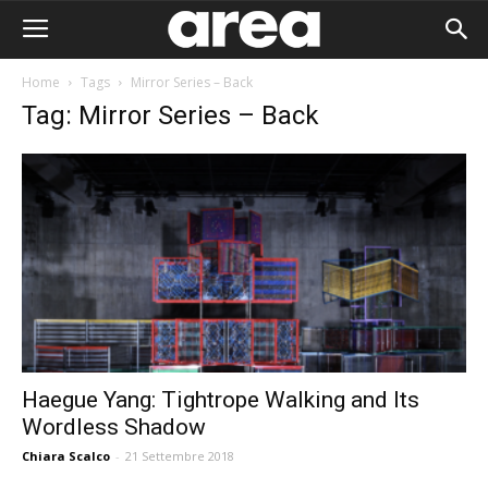
Home
Tags
Mirror Series – Back
Tag: Mirror Series – Back
Haegue Yang: Tightrope Walking and Its
Wordless Shadow
Area I
Chiara Scalco
-
21 Settembre 2018