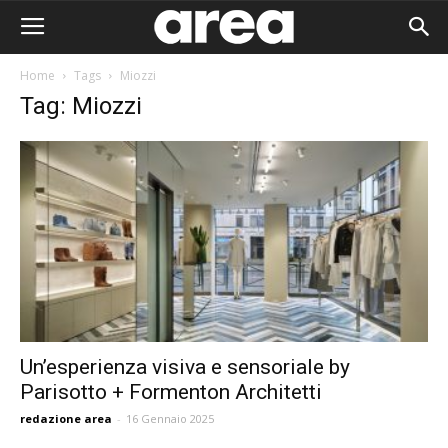
Home
Tags
Miozzi
Tag: Miozzi
Un’esperienza visiva e sensoriale by
Parisotto + Formenton Architetti
Area I
redazione area
-
16 Gennaio 2025