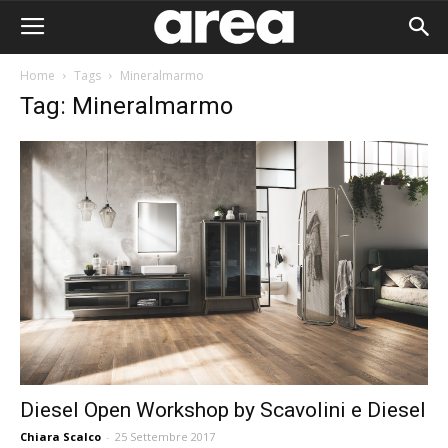
Home
Tags
Mineralmarmo
Tag: Mineralmarmo
Diesel Open Workshop by Scavolini e Diesel
Area I
Chiara Scalco
-
25 Settembre 2017