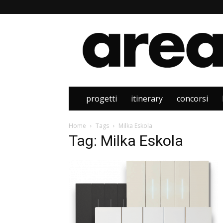
Area
progetti
itinerary
concorsi
Home
Tags
Milka Eskola
Tag: Milka Eskola