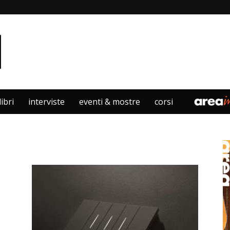
libri
interviste
eventi & mostre
corsi