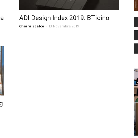
la
ADI Design Index 2019: BTicino
Chiara Scalco
-
13 Novembre 2019
g