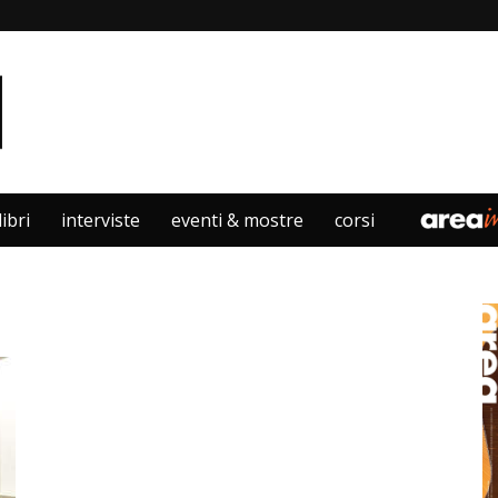
libri
interviste
eventi & mostre
corsi