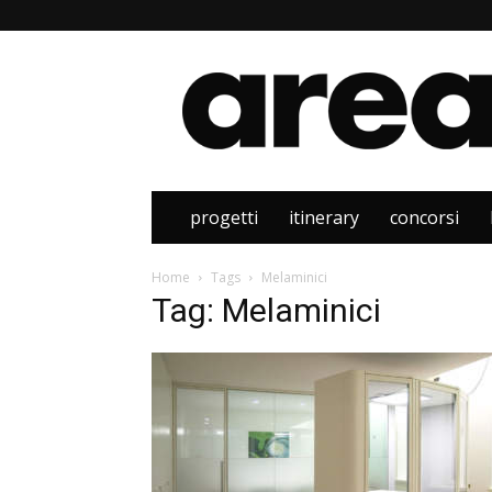
Area
progetti
itinerary
concorsi
Home
Tags
Melaminici
Tag: Melaminici