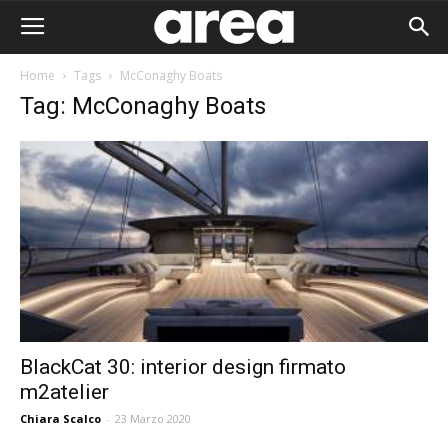
Home
Tags
McConaghy Boats
Tag: McConaghy Boats
BlackCat 30: interior design firmato
m2atelier
Area I
Chiara Scalco
-
23 Marzo 2020