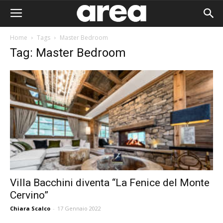
Home
Tags
Master Bedroom
Tag: Master Bedroom
Villa Bacchini diventa “La Fenice del Monte
Cervino”
Area I
Chiara Scalco
-
17 Gennaio 2022