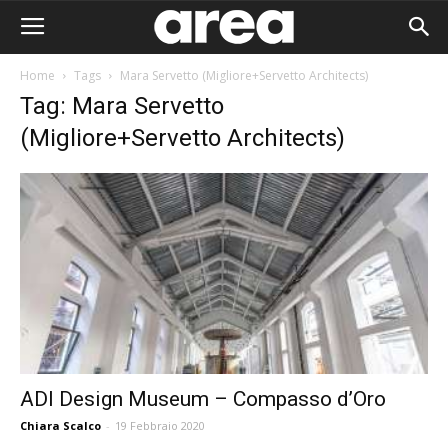
Home
Tags
Mara Servetto (Migliore+Servetto Architects)
Tag: Mara Servetto
(Migliore+Servetto Architects)
ADI Design Museum – Compasso d’Oro
Area I
Chiara Scalco
-
19 Febbraio 2020