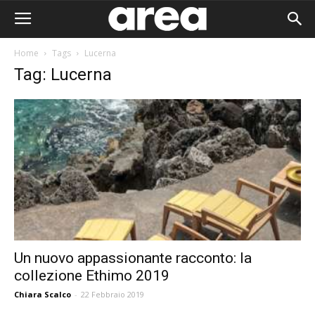
Home
Tags
Lucerna
Tag: Lucerna
Un nuovo appassionante racconto: la
collezione Ethimo 2019
Area I
Chiara Scalco
-
22 Febbraio 2019