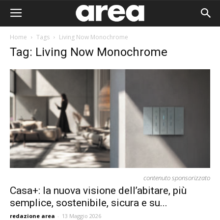
Home
Tags
Living Now Monochrome
Tag: Living Now Monochrome
contenuto sponsorizzato
Casa+: la nuova visione dell’abitare, più
semplice, sostenibile, sicura e su...
Area I
redazione area
-
13 Maggio 2026