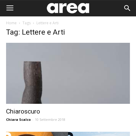
Home
Tags
Lettere e Arti
Tag: Lettere e Arti
Chiaroscuro
Chiara Scalco
-
10 Settembre 2018
Area I