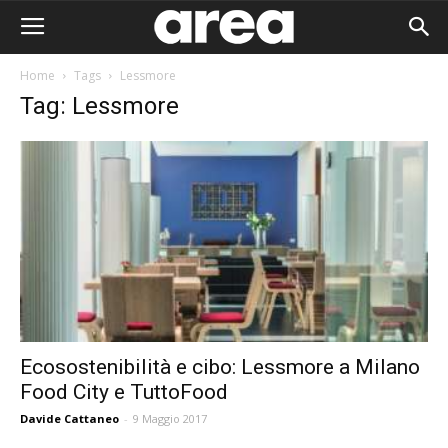
Home
Tags
Lessmore
Tag: Lessmore
Ecosostenibilità e cibo: Lessmore a Milano
Food City e TuttoFood
Area I
Davide Cattaneo
-
9 Maggio 2017